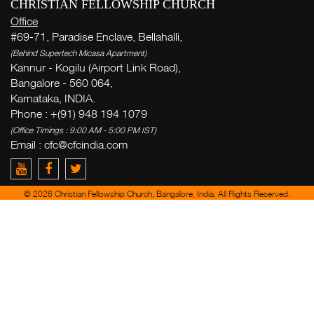
CHRISTIAN FELLOWSHIP CHURCH
Office
#69-71, Paradise Enclave, Bellahalli,
(Behind Supertech Micasa Apartment)
Kannur - Kogilu (Airport Link Road),
Bangalore - 560 064,
Karnataka, INDIA.
Phone : +(91) 948 194 1079
(Office Timings : 9:00 AM - 5:00 PM IST)
Email :
cfc@cfcindia.com
© 2026 Christian Fellowship Church, Bangalore, India. All Rights Reserved.