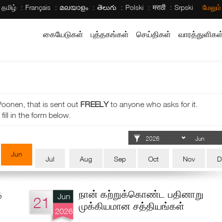
தமிழ்
Français
മലയാളം
తెలుగు
Polski
मराठी
Srpski
மேலும
கையேடுகள்
புத்தகங்கள்
செய்திகள்
வாரத்துளிகள
Poonen, that is sent out
FREELY
to anyone who asks for it.
fill in the form below.
Jun
Jul
Aug
Sep
Oct
Nov
D
்
நான் கற்றுக்கொண்ட பதினாறு
Jun
21
முக்கியமான சத்தியங்கள்
2026