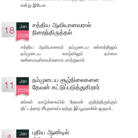
என்று இயேசு..
சத்திய ஆவியானவரால்
Jan
18
நிறைந்திருத்தல்
2026
சத்திய ஆவியானவர் நம்முடைய உள்ளத்திலும்
நம்முடைய வாழ்விலும் நம்மை
உண்மையுள்ளவர்களாக மாற்றுவார்.
நம்முடைய சூழ்நிலைகளை
Jan
11
தேவன் கட்டுப்படுத்துகிறார்
2026
உங்கள் வாழ்க்கையில் தேவன் குறித்திருக்கும்
திட்டத்தை சீர்குலைப்பதற்கு இப்பூவுலகில் ஒருவர்..
புதிய ஆண்டில்
Jan
4